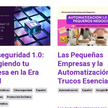
seguridad 1.0:
Las Pequeñas
giendo tu
Empresas y la
sa en la Era
Automatización
l
Trucos Esencia
néticas
Ciberseguridad
Español
Automatización
Español
Google W
sa
Protección De Datos
Sep 21, 2024
mática