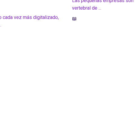
Las pequeñas empresas son 
4
vertebral de ...
 cada vez más digitalizado,
📖
.