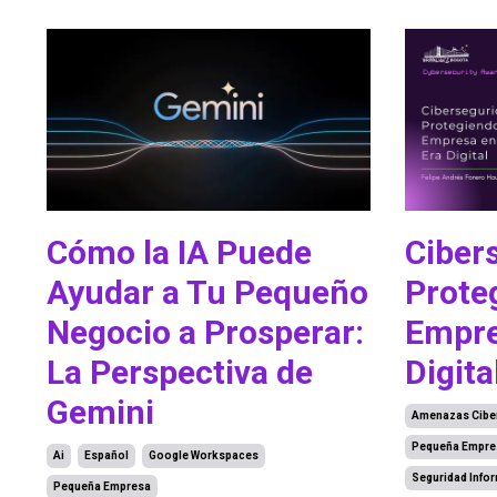
Cómo la IA Puede
Ciber
Ayudar a Tu Pequeño
Prote
Negocio a Prosperar:
Empre
La Perspectiva de
Digita
Gemini
Amenazas Ciber
Pequeña Empre
Ai
Español
Google Workspaces
Seguridad Infor
Pequeña Empresa