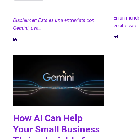
Oct 03, 202
Oct 11, 2024
En un mundo
Disclaimer: Esta es una entrevista con
la ciberseg..
Gemini, usa
...
📖
📖
How AI Can Help
Your Small Business