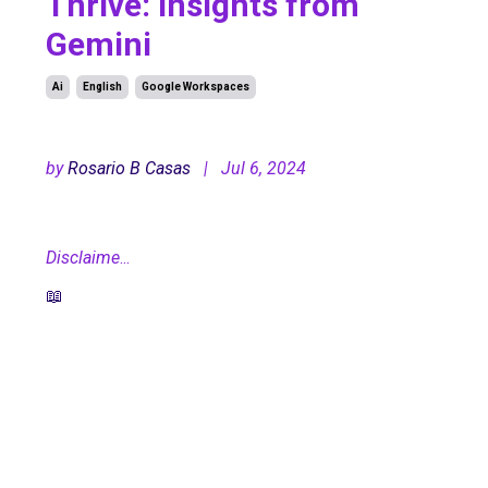
Thrive: Insights from
Gemini
Ai
English
Google Workspaces
Jul 06, 2024
by
Rosario B Casas
| Jul 6, 2024
Disclaime
...
📖