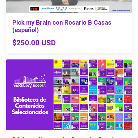
Pick my Brain con Rosario B Casas
(español)
$250.00 USD